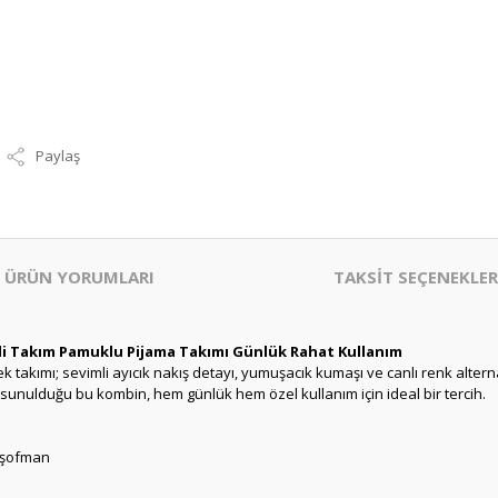
Paylaş
ÜRÜN YORUMLARI
TAKSİT SEÇENEKLER
2’li Takım Pamuklu Pijama Takımı Günlük Rahat Kullanım
 takımı; sevimli ayıcık nakış detayı, yumuşacık kumaşı ve canlı renk alterna
unulduğu bu kombin, hem günlük hem özel kullanım için ideal bir tercih.
 eşofman