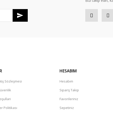
Bizi takip edin, kâr
Gönder
R
HESABIM
tış Sözleşmesi
Hesabım
Güvenlik
Sipariş Takip
oşullari
Favorileriniz
er Politikası
Sepetiniz