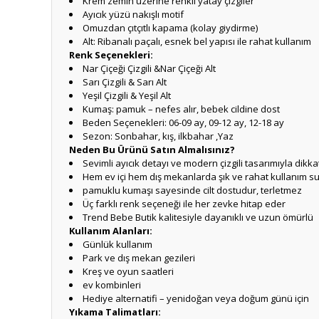
Krem zemin üzerine renkli yatay çizgiler
Ayıcık yüzü nakışlı motif
Omuzdan çıtçıtlı kapama (kolay giydirme)
Alt: Ribanalı paçalı, esnek bel yapısı ile rahat kullanım
Renk Seçenekleri:
Nar Çiçeği Çizgili &Nar Çiçeği Alt
Sarı Çizgili & Sarı Alt
Yeşil Çizgili & Yeşil Alt
Kumaş: pamuk – nefes alır, bebek cildine dost
Beden Seçenekleri: 06-09 ay, 09-12 ay, 12-18 ay
Sezon: Sonbahar, kış, ilkbahar ,Yaz
Neden Bu Ürünü Satın Almalısınız?
Sevimli ayıcık detayı ve modern çizgili tasarımıyla dikka
Hem ev içi hem dış mekanlarda şık ve rahat kullanım s
pamuklu kumaşı sayesinde cilt dostudur, terletmez
Üç farklı renk seçeneği ile her zevke hitap eder
Trend Bebe Butik kalitesiyle dayanıklı ve uzun ömürlü
Kullanım Alanları:
Günlük kullanım
Park ve dış mekan gezileri
Kreş ve oyun saatleri
ev kombinleri
Hediye alternatifi – yenidoğan veya doğum günü için
Yıkama Talimatları: