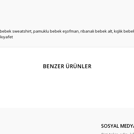
gili bebek sweatshirt, pamuklu bebek eşofman, ribanalı bebek alt, kışlık be
 kıyafet
er konularda yetersiz gördüğünüz noktaları öneri formunu kullanarak tarafım
BENZER ÜRÜNLER
Bu ürüne ilk yorumu siz yapın!
Yorum Yaz
SOSYAL MEDY