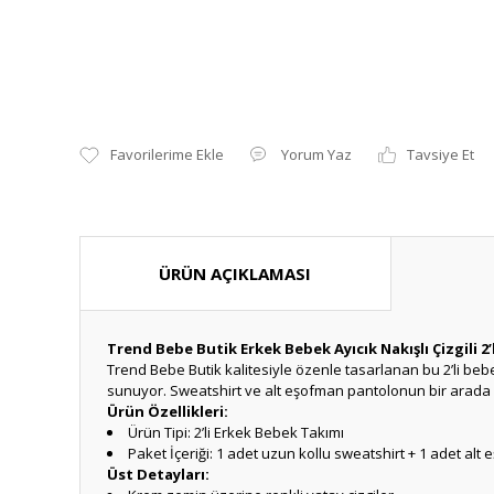
Yorum Yaz
Tavsiye Et
ÜRÜN AÇIKLAMASI
Trend Bebe Butik Erkek Bebek Ayıcık Nakışlı Çizgili 
Trend Bebe Butik kalitesiyle özenle tasarlanan bu 2’li bebek
sunuyor. Sweatshirt ve alt eşofman pantolonun bir arada s
Ürün Özellikleri:
Ürün Tipi: 2’li Erkek Bebek Takımı
Paket İçeriği: 1 adet uzun kollu sweatshirt + 1 adet alt
Üst Detayları: