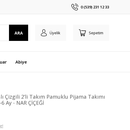
0 (539) 231 12 33
ARA
Üyelik
Sepetim
uar
Abiye
lı Çizgili 2’li Takım Pamuklu Pijama Takımı
-6 Ay - NAR ÇİÇEĞİ
e!