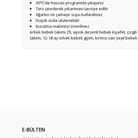
30°C’de hassas programda yıkayınız
Ters çevrilerek yıkanması tavsiye edilir
Ağartıcı ve çamaşır suyu kullanılmaz
Düşük ısıda ütülenebilir
Kurutma makinesi önerilmez
erkek bebek takımı 2’li, ayıcık desenli bebek kıyafet, çiz
takımı, 12-18 ay erkek bebek giyim, kırmızı sarı yeşil bebek
Bu ürünün fiyat bilgisi, resim, ürün açıklamalarında ve diğ
Görüş ve önerileriniz için teşekkür ederiz.
Ürün resmi kalitesiz, bozuk veya görüntülenemiyor.
Ürün açıklamasında eksik bilgiler bulunuyor.
Ürün bilgilerinde hatalar bulunuyor.
Ürün fiyatı diğer sitelerden daha pahalı.
Bu ürüne benzer farklı alternatifler olmalı.
E-BÜLTEN