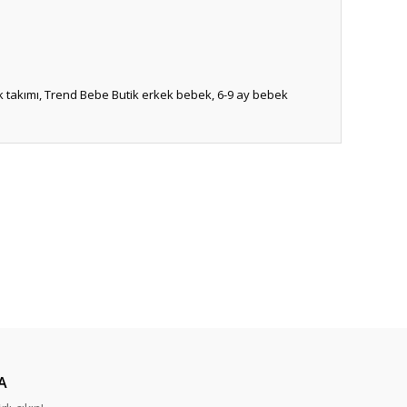
bek takımı, Trend Bebe Butik erkek bebek, 6-9 ay bebek
ıza iletebilirsiniz.
A