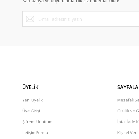
Kampanya ve duyurulardan ilk siz haberdar olun!
ÜYELİK
SAYFALA
Yeni Üyelik
Mesafeli Sa
Üye Girişi
Gizlilik ve 
Şifremi Unuttum
İptal İade K
İletişim Formu
Kişisel Veril