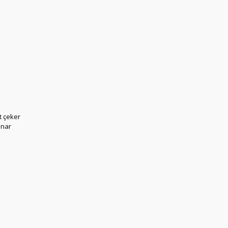
t çeker
unar