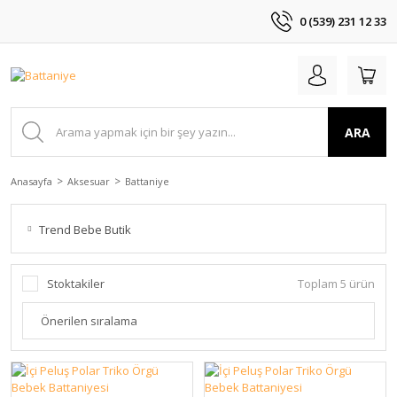
0 (539) 231 12 33
ARA
Anasayfa
Aksesuar
Battaniye
Trend Bebe Butik
Stoktakiler
Toplam 5 ürün