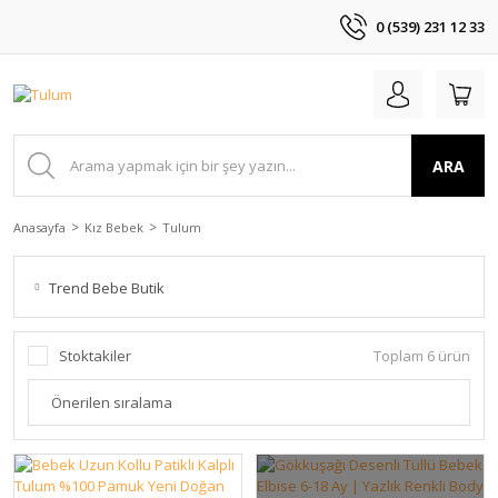
0 (539) 231 12 33
ARA
Anasayfa
Kız Bebek
Tulum
Trend Bebe Butik
Stoktakiler
Toplam 6 ürün