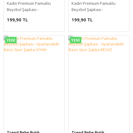
Kadın Premium Pamuklu
Kadın Premium Pamuklu
Beyzbol Şapkası -
Beyzbol Şapkası -
Ayarlanabilir Basic Spor
Ayarlanabilir Basic Spor
199,90 TL
199,90 TL
Şapka HAKİ
Şapka ANTRASİT
YENİ
YENİ
Trend Bebe Butik
Trend Bebe Butik