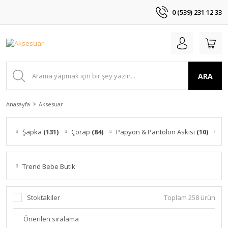
0 (539) 231 12 33
ARA
Anasayfa
Aksesuar
Şapka
(131)
Çorap
(84)
Papyon & Pantolon Askısı
(10)
Pe
Trend Bebe Butik
Stoktakiler
Toplam 258 ürün