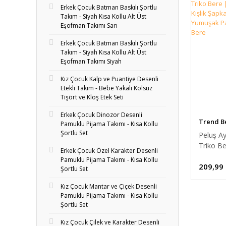
Erkek Çocuk Batman Baskılı Şortlu
Takım - Siyah Kısa Kollu Alt Üst
Eşofman Takımı Sarı
Erkek Çocuk Batman Baskılı Şortlu
Takım - Siyah Kısa Kollu Alt Üst
Eşofman Takımı Siyah
Kız Çocuk Kalp ve Puantiye Desenli
Etekli Takım - Bebe Yakalı Kolsuz
Tişört ve Kloş Etek Seti
Erkek Çocuk Dinozor Desenli
Trend B
Pamuklu Pijama Takımı - Kısa Kollu
Şortlu Set
Peluş Ay
Triko Be
Erkek Çocuk Özel Karakter Desenli
Çocuk Kı
Pamuklu Pijama Takımı - Kısa Kollu
209,99
| Sıcak 
Şortlu Set
Yumuşa
Kız Çocuk Mantar ve Çiçek Desenli
Triko B
Pamuklu Pijama Takımı - Kısa Kollu
Şortlu Set
Kız Çocuk Çilek ve Karakter Desenli