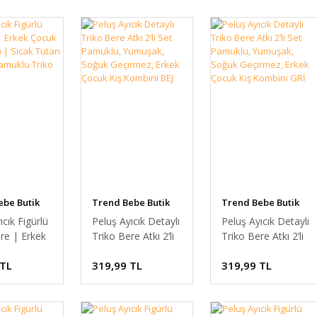
ebe Butik
Trend Bebe Butik
Trend Bebe Butik
ıcık Figürlü
Peluş Ayıcık Detaylı
Peluş Ayıcık Detaylı
re | Erkek
Triko Bere Atkı 2’li
Triko Bere Atkı 2’li
şlık Şapka
Set Pamuklu,
Set Pamuklu,
 TL
319,99 TL
319,99 TL
Tutan
Yumuşak, Soğuk
Yumuşak, Soğuk
k Pamuklu
Geçirmez, Erkek
Geçirmez, Erkek
ere
Çocuk Kış Kombini
Çocuk Kış Kombini
BEJ
GRİ