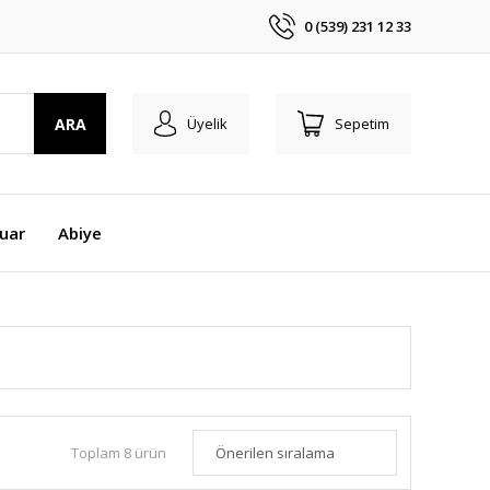
0 (539) 231 12 33
ARA
Üyelik
Sepetim
uar
Abiye
Toplam 8 ürün