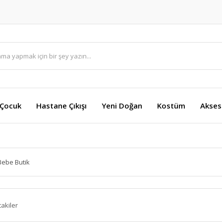
 Çocuk
Hastane Çıkışı
Yeni Doğan
Kostüm
Akses
Bebe Butik
takiler