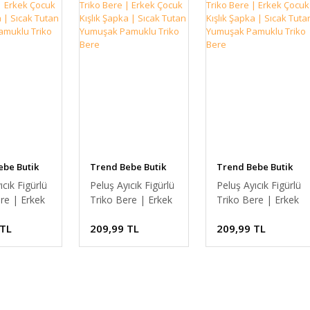
ebe Butik
Trend Bebe Butik
Trend Bebe Butik
ıcık Figürlü
Peluş Ayıcık Figürlü
Peluş Ayıcık Figürlü
re | Erkek
Triko Bere | Erkek
Triko Bere | Erkek
şlık Şapka
Çocuk Kışlık Şapka
Çocuk Kışlık Şapka
 TL
209,99 TL
209,99 TL
Tutan
| Sıcak Tutan
| Sıcak Tutan
k Pamuklu
Yumuşak Pamuklu
Yumuşak Pamuklu
ere
Triko Bere
Triko Bere