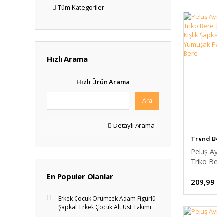
Tüm Kategoriler
Hızlı Arama
Hızlı Ürün Arama
Ara
Detaylı Arama
Trend B
Peluş Ay
Triko Be
Çocuk Kı
En Populer Olanlar
209,99
| Sıcak 
Yumuşa
Erkek Çocuk Örümcek Adam Figürlü
Triko B
Şapkalı Erkek Çocuk Alt Üst Takımı