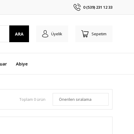
0 (539) 231 12 33
ARA
Üyelik
Sepetim
uar
Abiye
Toplam 0 ürün