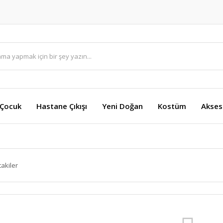
 Çocuk
Hastane Çıkışı
Yeni Doğan
Kostüm
Akses
takiler