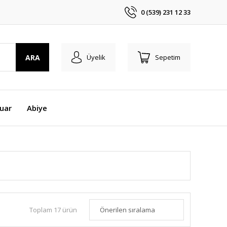
0 (539) 231 12 33
ARA
Üyelik
Sepetim
uar
Abiye
Toplam 17 ürün