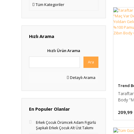
Tüm Kategoriler
Hızlı Arama
Hızlı Ürün Arama
Ara
Detaylı Arama
Trend B
Tarafta
Body “M
Dediler 
En Populer Olanlar
209,99
Yoldan 
Baskılı 
Erkek Çocuk Örümcek Adam Figürlü
Pamuk,U
Şapkalı Erkek Çocuk Alt Üst Takımı
Zıbın B