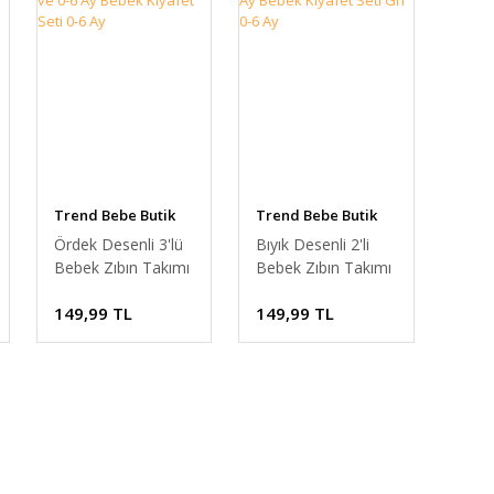
Trend Bebe Butik
Trend Bebe Butik
Ördek Desenli 3'lü
Bıyık Desenli 2'li
Bebek Zıbın Takımı
Bebek Zıbın Takımı
%100 Pamuk
%100 Pamuk
149,99 TL
149,99 TL
Unisex Yenidoğan
Unisex Yenidoğan
ve 0-6 Ay Bebek
ve 0-6 Ay Bebek
Kıyafet Seti 0-6 Ay
Kıyafet Seti Gri 0-6
Ay