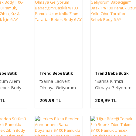
Yorum Yazılmamış.
6 AY
ebe Butik
Trend Bebe Butik
Trend Bebe Butik
cüm Ailem
“Sarına Lacivert
“Sarına Kırmızı
 Bebek Body
Olmaya Geliyorum
Olmaya Geliyorum
 Ay | %100
Babacığım”Baskılı
Babacığım” Baskılı
 TL
209,99 TL
209,99 TL
Uzun Kollu
%100 Pamuk,Uzun
%100 Pamuk,Uzun
ız & Erkek
Kollu Zıbın Taraftar
Kollu Zıbın Taraftar
in 6 AY
Bebek Body 6 AY
Bebek Body 6 AY