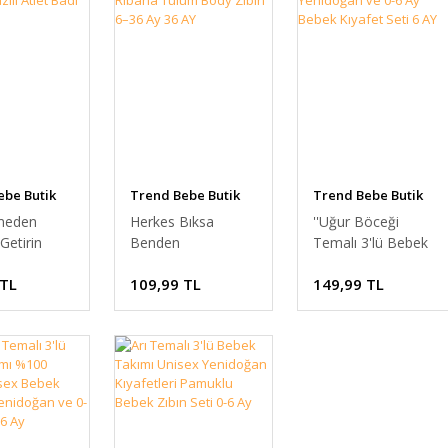
ebe Butik
Trend Bebe Butik
Trend Bebe Butik
nmeden
Herkes Bıksa
''Uğur Böceği
Getirin
Benden
Temalı 3'lü Bebek
Pamuklu
Anneannem Bana
Zıbın Takımı %100
 TL
109,99 TL
149,99 TL
Bebek Zıbın
Doyamaz %100
Pamuk Unisex
enceli
Pamuklu Ribana
Yenidoğan ve 0-6
let Badi 36
Tulum Body Zıbın
Ay Bebek Kıyafet
6–36 Ay 36 AY
Seti 6 AY