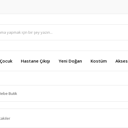
 Çocuk
Hastane Çıkışı
Yeni Doğan
Kostüm
Akses
Bebe Butik
takiler