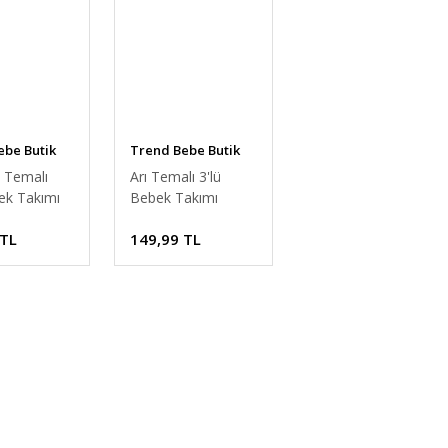
ebe Butik
Trend Bebe Butik
 Temalı
Arı Temalı 3'lü
ek Takımı
Bebek Takımı
amuk
Unisex Yenidoğan
 TL
149,99 TL
Bebek Zıbın
Kıyafetleri Pamuklu
nidoğan ve
Bebek Zıbın Seti 0-
eşil 0-6 Ay
6 Ay