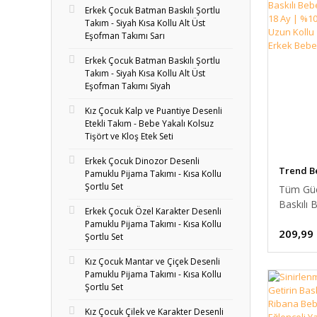
Erkek Çocuk Batman Baskılı Şortlu
Takım - Siyah Kısa Kollu Alt Üst
Eşofman Takımı Sarı
Erkek Çocuk Batman Baskılı Şortlu
Takım - Siyah Kısa Kollu Alt Üst
Eşofman Takımı Siyah
Kız Çocuk Kalp ve Puantiye Desenli
Etekli Takım - Bebe Yakalı Kolsuz
Tişört ve Kloş Etek Seti
Erkek Çocuk Dinozor Desenli
Trend B
Pamuklu Pijama Takımı - Kısa Kollu
Şortlu Set
Tüm Gü
Baskılı
Erkek Çocuk Özel Karakter Desenli
| 06-18
Pamuklu Pijama Takımı - Kısa Kollu
209,99
Pamuk, 
Şortlu Set
Zıbın, K
Kız Çocuk Mantar ve Çiçek Desenli
Bebek İç
Pamuklu Pijama Takımı - Kısa Kollu
Şortlu Set
Kız Çocuk Çilek ve Karakter Desenli