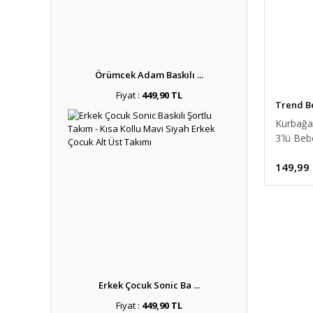
Örümcek Adam Baskılı ...
Fiyat :
449,90 TL
Trend B
Kurbağa
3'lü Beb
%100 P
149,99
Unisex 
Seti Ye
0-6 Ay Y
Erkek Çocuk Sonic Ba ...
Fiyat :
449,90 TL