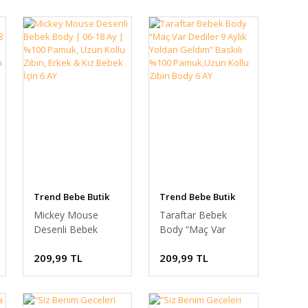
Trend Bebe Butik
Trend Bebe Butik
Mickey Mouse
Taraftar Bebek
Desenli Bebek
Body “Maç Var
Body | 06-18 Ay |
Dediler 9 Aylık
209,99 TL
209,99 TL
%100 Pamuk, Uzun
Yoldan Geldim”
Kollu Zıbın, Erkek &
Baskılı %100
Kız Bebek İçin 6 AY
Pamuk,Uzun Kollu
Zıbın Body 6 AY