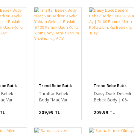
ebe Butik
Trend Bebe Butik
Trend Bebe Butik
r Bebek
Taraftar Bebek
Daisy Duck Desenli
aç Var
Body “Maç Var
Bebek Body | 06-
9 Aylık
Dediler 9 Aylık
09-12-18 Ay |
 TL
209,99 TL
209,99 TL
Geldim”
Yoldan Geldim”
%100 Pamuk, Uzun
%100
Baskılı %100
Kollu Zıbın, Kız
zun Kollu
Pamuk,Uzun Kollu
Bebek İçin 18ay
ody 6 AY
Zıbın Body Henüz