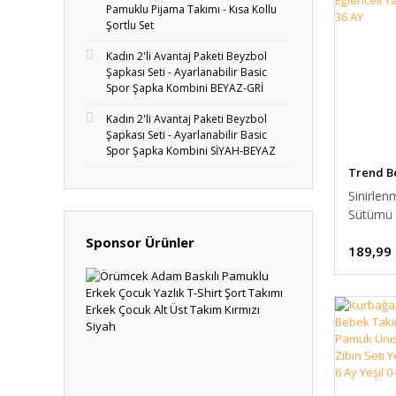
Pamuklu Pijama Takımı - Kısa Kollu
Şortlu Set
Kadın 2'li Avantaj Paketi Beyzbol
Şapkası Seti - Ayarlanabilir Basic
Spor Şapka Kombini BEYAZ-GRİ
Kadın 2'li Avantaj Paketi Beyzbol
Şapkası Seti - Ayarlanabilir Basic
Spor Şapka Kombini SİYAH-BEYAZ
Trend B
Sinirle
Sütümü 
Baskılı 
Sponsor Ürünler
189,99
Ribana 
Body Eğl
Yazılı At
AY