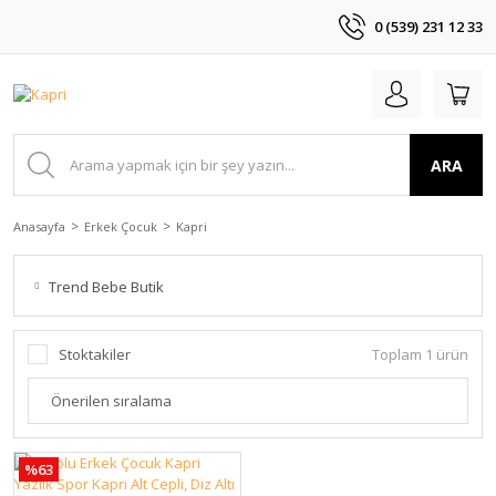
0 (539) 231 12 33
ARA
Anasayfa
Erkek Çocuk
Kapri
Trend Bebe Butik
Stoktakiler
Toplam 1 ürün
%63