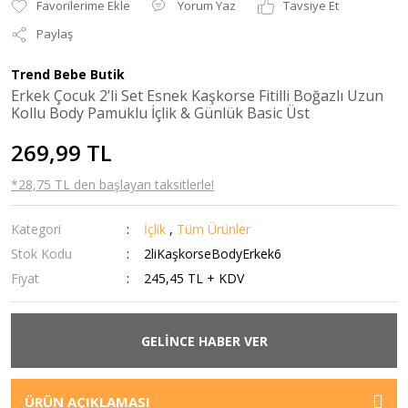
Yorum Yaz
Tavsiye Et
Paylaş
Trend Bebe Butik
Erkek Çocuk 2’li Set Esnek Kaşkorse Fitilli Boğazlı Uzun
Kollu Body Pamuklu İçlik & Günlük Basic Üst
269,99 TL
*28,75 TL den başlayan taksitlerle!
Kategori
İçlik
,
Tüm Ürünler
Stok Kodu
2liKaşkorseBodyErkek6
Fiyat
245,45 TL + KDV
GELİNCE HABER VER
ÜRÜN AÇIKLAMASI