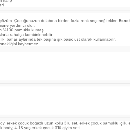
n kalıp
eri
 çözüm. Çocuğunuzun dolabına birden fazla renk seçeneği ekler.
Esnek
sine yardımcı olur.
ilen %100 pamuklu kumaş.
arla rahatça kombinlenebilir.
; bahar aylarında tek başına şık basic üst olarak kullanılabilir.
snekliğini kaybetmez.
ody, erkek çocuk boğazlı uzun kollu 3’lü set, erkek çocuk pamuklu içlik, e
k body, 4-15 yaş erkek çocuk 3’lü giyim seti