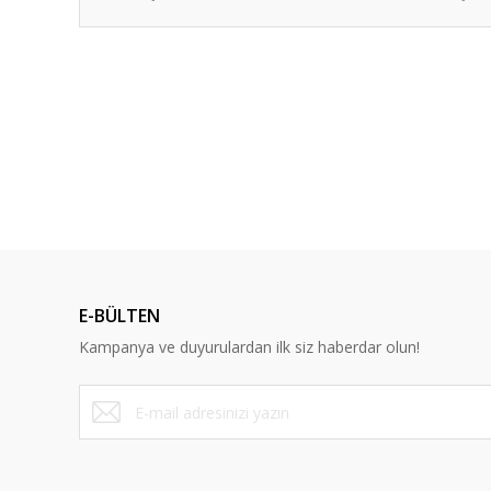
Bu ürünün fiyat bilgisi, resim, ürün açıklamalarında ve diğ
Görüş ve önerileriniz için teşekkür ederiz.
Ürün resmi kalitesiz, bozuk veya görüntülenemiyor.
Ürün açıklamasında eksik bilgiler bulunuyor.
YENİ
Ürün bilgilerinde hatalar bulunuyor.
Ürün fiyatı diğer sitelerden daha pahalı.
Bu ürüne benzer farklı alternatifler olmalı.
E-BÜLTEN
Kampanya ve duyurulardan ilk siz haberdar olun!