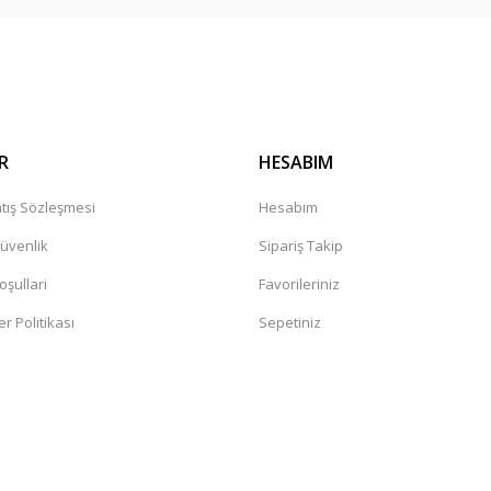
R
HESABIM
tış Sözleşmesi
Hesabım
Güvenlik
Sipariş Takip
oşullari
Favorileriniz
er Politikası
Sepetiniz