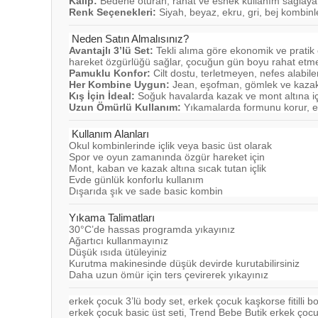
Kalıp:
Bedene oturan, rahat ve esnek kullanım sağlaya
Renk Seçenekleri:
Siyah, beyaz, ekru, gri, bej kombinl
Neden Satın Almalısınız?
Avantajlı 3’lü Set:
Tekli alıma göre ekonomik ve pratik
hareket özgürlüğü sağlar, çocuğun gün boyu rahat etme
Pamuklu Konfor:
Cilt dostu, terletmeyen, nefes alab
Her Kombine Uygun:
Jean, eşofman, gömlek ve kazakl
Kış İçin İdeal:
Soğuk havalarda kazak ve mont altına içlik
Uzun Ömürlü Kullanım:
Yıkamalarda formunu korur, e
Kullanım Alanları
Okul kombinlerinde içlik veya basic üst olarak
Spor ve oyun zamanında özgür hareket için
Mont, kaban ve kazak altına sıcak tutan içlik
Evde günlük konforlu kullanım
Dışarıda şık ve sade basic kombin
Yıkama Talimatları
30°C’de hassas programda yıkayınız
Ağartıcı kullanmayınız
Düşük ısıda ütüleyiniz
Kurutma makinesinde düşük devirde kurutabilirsiniz
Daha uzun ömür için ters çevirerek yıkayınız
erkek çocuk 3’lü body set, erkek çocuk kaşkorse fitilli b
erkek çocuk basic üst seti, Trend Bebe Butik erkek çocu