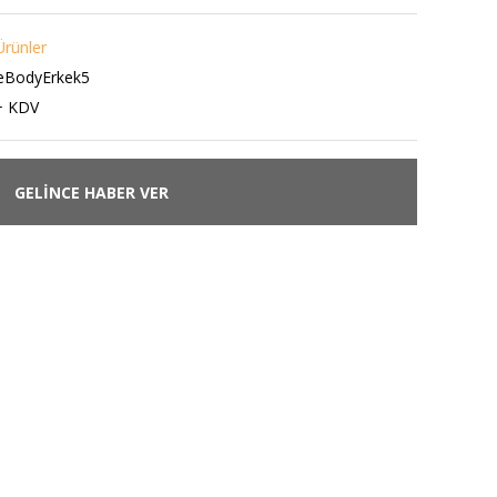
rünler
eBodyErkek5
+ KDV
GELİNCE HABER VER