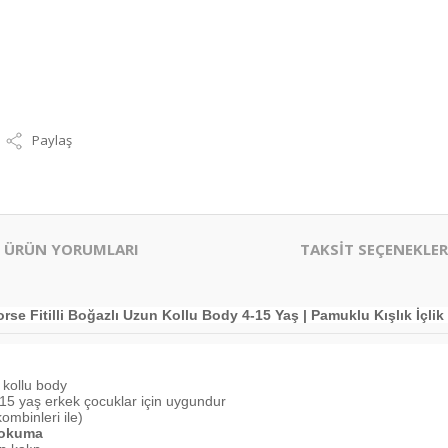
Paylaş
ÜRÜN YORUMLARI
TAKSİT SEÇENEKLER
se Fitilli Boğazlı Uzun Kollu Body 4-15 Yaş | Pamuklu Kışlık İçli
n kollu body
 - 15 yaş erkek çocuklar için uygundur
ombinleri ile)
 dokuma