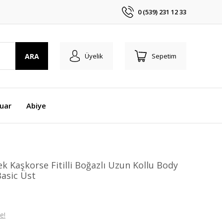
0 (539) 231 12 33
ARA
Üyelik
Sepetim
uar
Abiye
ek Kaşkorse Fitilli Boğazlı Uzun Kollu Body
Basic Üst
e!