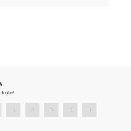
ıza iletebilirsiniz.
A
lı çıkın!