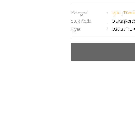
Kategori
İçlik
,
Tüm Ü
Stok Kodu
3lüKaşkors
Fiyat
336,35 TL 