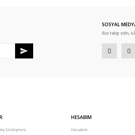
SOSYAL MEDY
Bizi takip edin, kâr
Gönder
R
HESABIM
tış Sözleşmesi
Hesabım