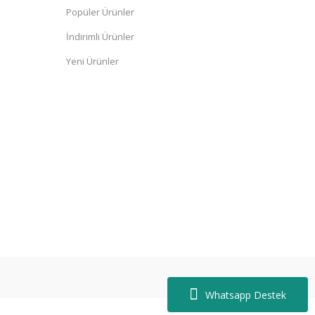
Popüler Ürünler
İndirimli Ürünler
Yeni Ürünler
bilir Nakış Detaylı Spor Şapka SİYAH
Whatsapp Destek