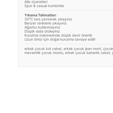
Aile ziyaretleri
Spor & casual kombinler
Yıkama Talimatları
30°C ters çevirerek yıkayınız
Benzer renklerle yıkayınız
Ağartıcı kullanmayınız
Düşük ısıda ütüleyiniz
Kurutma makinesinde düşük devir önerilir
Uzun ömür için doğal kurutma tavsiye edilir
erkek çocuk kot ceket, erkek çocuk jean mont, çocuk 
mevsimlik çocuk montu, erkek çocuk baharlık ceket, 
Bu ürünün fiyat bilgisi, resim, ürün açıklamalarında ve diğ
Görüş ve önerileriniz için teşekkür ederiz.
Ürün resmi kalitesiz, bozuk veya görüntülenemiyor.
Ürün açıklamasında eksik bilgiler bulunuyor.
YENİ
Ürün bilgilerinde hatalar bulunuyor.