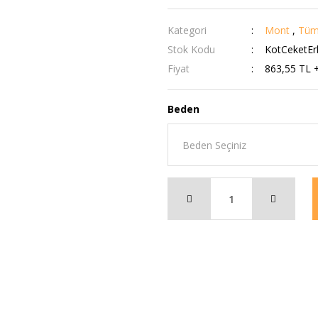
Kategori
Mont
,
Tüm
Stok Kodu
KotCeketEr
Fiyat
863,55 TL 
Beden