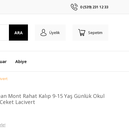
0 (539) 231 12 33
ARA
Üyelik
Sepetim
uar
Abiye
ivert
ean Mont Rahat Kalıp 9-15 Yaş Günlük Okul
Ceket Lacivert
le!