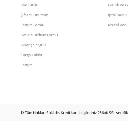
Üye Girişi
Gizlilik ve 
Şifremi Unuttum
İptal İade K
İletişim Formu
Kişisel Veril
Havale Bildirim Formu
Sipariş Sorgula
Kargo Takibi
İletişim
Trend Bebe Butik
Erkek Castro Avcı Kep Şapka Modern Ayarlanabilir Kum
199,90 TL
© Tüm Hakları Saklıdır. Kredi kartı bilgileriniz 256bit SSL sertif
YENİ