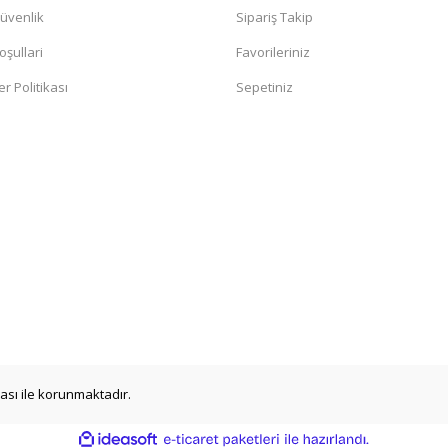
Güvenlik
Sipariş Takip
oşullari
Favorileriniz
er Politikası
Sepetiniz
Trend Bebe Butik
aş Erkek Şapka HAKİ
Kadın Desenli Beyzbol Şapkası - Ayarlana
199,90 TL
ikası ile korunmaktadır.
YENİ
ile
ideasoft
e-