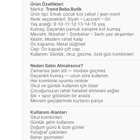
Ürün Özellikleri
Marka:
Trend Bebe Butik
Ürün tipi: Erkek çocuk kot ceket / jean mont
Renk seçenekleri: Siyah – Lacivert – Gri
Yaş aralığı: 9-10-11-12-13-14-15 yaş
Kumaş: Dayanıklı pamuk karışımlı kot kumaş
Mevsim: İlkbahar – Sonbahar – Serin yaz akşamları
Kesim: Modern rahat kalıp
Ön kapama: Metal düğmeli
Cep: Ön kapaklı çift cep
Kullanım: Günlük, okul, gezme, özel gün kombinleri
Neden Satın Almalısınız?
Zamansız jean stil — modası geçmez
Dayanıklı kumaş — uzun süre kullanım
Her kombinle uyumlu renkler
Okul ve günlük kullanım için ideal
Çocuğunuzun rahat hareket etmesini sağlar
Şık + spor görünüm bir arada
Mevsim geçişlerinde kurtarıcı parça
Kullanım Alanları
Okul kombinleri
Günlük şehir kullanımı
Doğum günü & özel günler
Fotoğraf çekimleri
Bahar gezmeleri