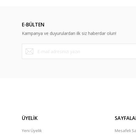
Ürün fiyatı diğer sitelerden daha pahalı.
Bu ürüne benzer farklı alternatifler olmalı.
E-BÜLTEN
Kampanya ve duyurulardan ilk siz haberdar olun!
ÜYELİK
SAYFALA
Yeni Üyelik
Mesafeli Sa