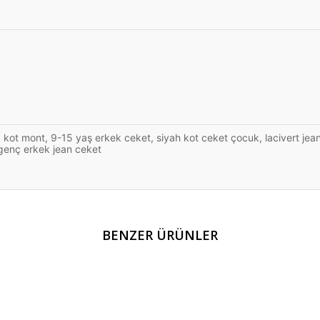
kot mont, 9-15 yaş erkek ceket, siyah kot ceket çocuk, lacivert jean
genç erkek jean ceket
er konularda yetersiz gördüğünüz noktaları öneri formunu kullanarak tarafım
BENZER ÜRÜNLER
Bu ürüne ilk yorumu siz yapın!
Yorum Yaz
YENİ