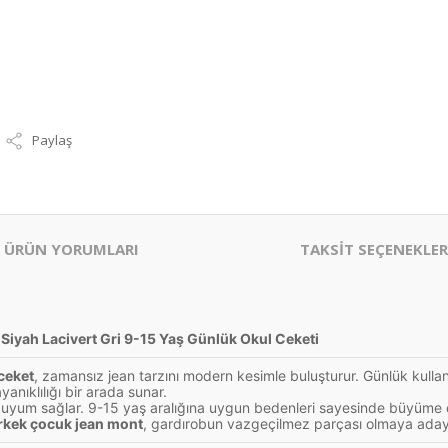
Paylaş
ÜRÜN YORUMLARI
TAKSİT SEÇENEKLER
Siyah Lacivert Gri 9-15 Yaş Günlük Okul Ceketi
ceket
, zamansız jean tarzını modern kesimle buluşturur. Günlük kullan
nıklılığı bir arada sunar.
e uyum sağlar. 9-15 yaş aralığına uygun bedenleri sayesinde büyüme d
rkek çocuk jean mont
, gardırobun vazgeçilmez parçası olmaya aday