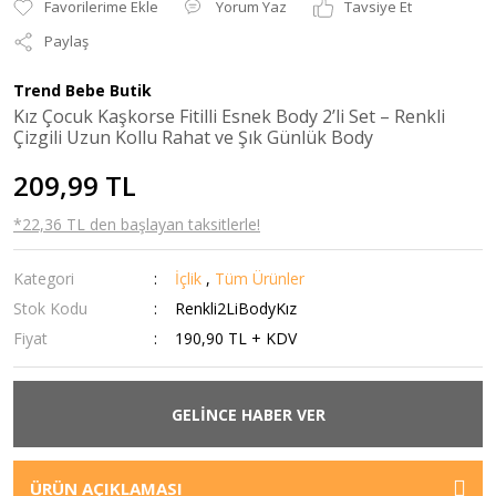
Yorum Yaz
Tavsiye Et
Paylaş
Trend Bebe Butik
Kız Çocuk Kaşkorse Fitilli Esnek Body 2’li Set – Renkli
Çizgili Uzun Kollu Rahat ve Şık Günlük Body
209,99 TL
*22,36 TL den başlayan taksitlerle!
Kategori
İçlik
,
Tüm Ürünler
Stok Kodu
Renkli2LiBodyKız
Fiyat
190,90 TL + KDV
GELİNCE HABER VER
ÜRÜN AÇIKLAMASI