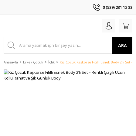
0 (539) 231 12 33
ARA
Anasayfa
Erkek Çocuk
İçlik
Kız Çocuk Kaşkorse Fitilli Esnek Body 2’li Set –