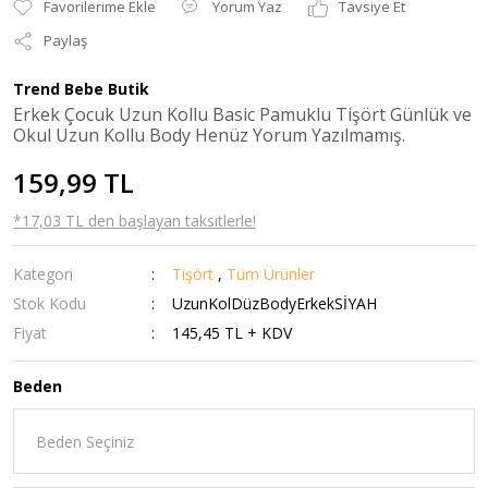
Yorum Yaz
Tavsiye Et
Paylaş
Trend Bebe Butik
Erkek Çocuk Uzun Kollu Basic Pamuklu Tişört Günlük ve
Okul Uzun Kollu Body Henüz Yorum Yazılmamış.
159,99 TL
*17,03 TL den başlayan taksitlerle!
Kategori
Tişört
,
Tüm Ürünler
Stok Kodu
UzunKolDüzBodyErkekSİYAH
Fiyat
145,45 TL + KDV
Beden