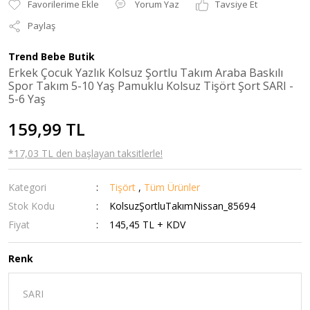
Yorum Yaz
Tavsiye Et
Paylaş
Trend Bebe Butik
Erkek Çocuk Yazlık Kolsuz Şortlu Takım Araba Baskılı
Spor Takım 5-10 Yaş Pamuklu Kolsuz Tişört Şort SARI -
5-6 Yaş
159,99 TL
*17,03 TL den başlayan taksitlerle!
Kategori
Tişört
,
Tüm Ürünler
Stok Kodu
KolsuzŞortluTakımNissan_85694
Fiyat
145,45 TL + KDV
Renk