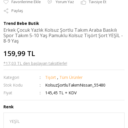
Yorum Yaz
Tavsiye Et
Paylaş
Trend Bebe Butik
Erkek Çocuk Yazlık Kolsuz Şortlu Takım Araba Baskılı
Spor Takım 5-10 Yaş Pamuklu Kolsuz Tişört Şort YEŞİL -
8-9 Yaş
159,99 TL
*17,03 TL den başlayan taksitlerle!
Kategori
Tişört
,
Tüm Ürünler
Stok Kodu
KolsuzŞortluTakımNissan_55480
Fiyat
145,45 TL + KDV
Renk