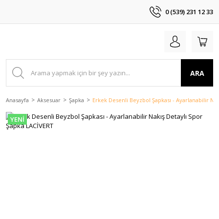
0 (539) 231 12 33
ARA
Anasayfa
Aksesuar
Şapka
Erkek Desenli Beyzbol Şapkası - Ayarlanabilir Na
YENİ