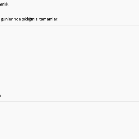
mlık.
ünlerinde şıklığınızı tamamlar.
i