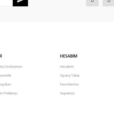
R
HESABIM
tış Sözleşmesi
Hesabım
Güvenlik
Sipariş Takip
oşullari
Favorileriniz
er Politikası
Sepetiniz