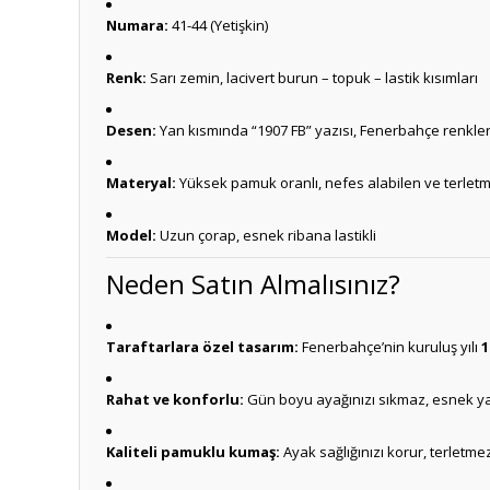
Numara:
41-44 (Yetişkin)
Renk:
Sarı zemin, lacivert burun – topuk – lastik kısımları
Desen:
Yan kısmında “1907 FB” yazısı, Fenerbahçe renkl
Materyal:
Yüksek pamuk oranlı, nefes alabilen ve terle
Model:
Uzun çorap, esnek ribana lastikli
Neden Satın Almalısınız?
Taraftarlara özel tasarım:
Fenerbahçe’nin kuruluş yılı
1
Rahat ve konforlu:
Gün boyu ayağınızı sıkmaz, esnek ya
Kaliteli pamuklu kumaş:
Ayak sağlığınızı korur, terletm