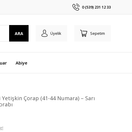
0 (539) 231 12 33
ARA
Üyelik
Sepetim
uar
Abiye
 Yetişkin Çorap (41-44 Numara) – Sarı
orabı
e!