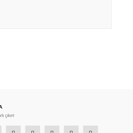
ıza iletebilirsiniz.
A
lı çıkın!