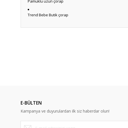
Pamuklu uzun çorap
Trend Bebe Butik çorap
Bu ürünün fiyat bilgisi, resim, ürün açıklamalarında ve diğ
Görüş ve önerileriniz için teşekkür ederiz.
Ürün resmi kalitesiz, bozuk veya görüntülenemiyor.
Ürün açıklamasında eksik bilgiler bulunuyor.
Ürün bilgilerinde hatalar bulunuyor.
Ürün fiyatı diğer sitelerden daha pahalı.
Bu ürüne benzer farklı alternatifler olmalı.
E-BÜLTEN
Kampanya ve duyurulardan ilk siz haberdar olun!