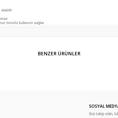
alabilir
r
apmaz
uzun ömürlü kullanım sağlar
er konularda yetersiz gördüğünüz noktaları öneri formunu kullanarak tarafım
BENZER ÜRÜNLER
Bu ürüne ilk yorumu siz yapın!
Yorum Yaz
SOSYAL MEDY
Bizi takip edin, kâr