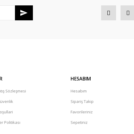
Gönder
R
HESABIM
tış Sözleşmesi
Hesabım
Güvenlik
Sipariş Takip
oşullari
Favorileriniz
er Politikası
Sepetiniz