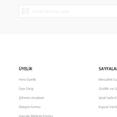
ÜYELİK
SAYFALA
Yeni Üyelik
Mesafeli Sa
Üye Girişi
Gizlilik ve 
Şifremi Unuttum
İptal İade K
İletişim Formu
Kişisel Veril
Havale Bildirim Formu