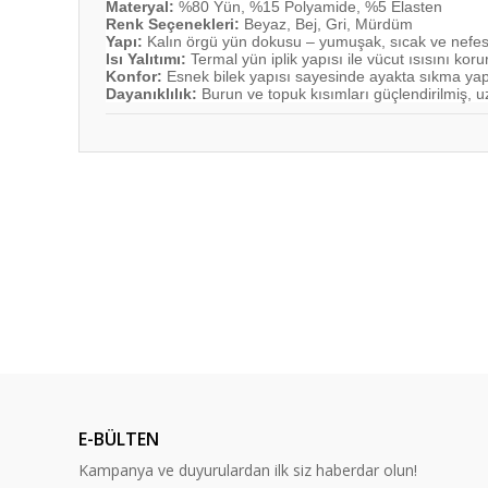
Materyal:
%80 Yün, %15 Polyamide, %5 Elasten
Renk Seçenekleri:
Beyaz, Bej, Gri, Mürdüm
Yapı:
Kalın örgü yün dokusu – yumuşak, sıcak ve nefes 
Isı Yalıtımı:
Termal yün iplik yapısı ile vücut ısısını koru
Konfor:
Esnek bilek yapısı sayesinde ayakta sıkma y
Dayanıklılık:
Burun ve topuk kısımları güçlendirilmiş, 
Bu ürünün fiyat bilgisi, resim, ürün açıklamalarında ve diğ
Görüş ve önerileriniz için teşekkür ederiz.
Ürün resmi kalitesiz, bozuk veya görüntülenemiyor.
Ürün açıklamasında eksik bilgiler bulunuyor.
Ürün bilgilerinde hatalar bulunuyor.
Ürün fiyatı diğer sitelerden daha pahalı.
Bu ürüne benzer farklı alternatifler olmalı.
E-BÜLTEN
Kampanya ve duyurulardan ilk siz haberdar olun!