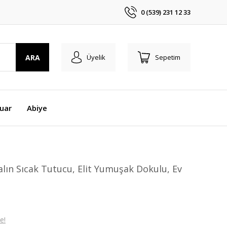
0 (539) 231 12 33
ARA
Üyelik
Sepetim
uar
Abiye
alın Sıcak Tutucu, Elit Yumuşak Dokulu, Ev
e!