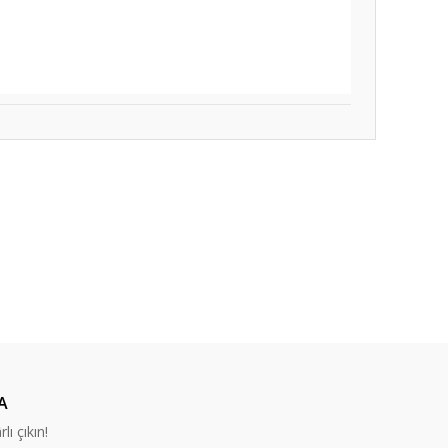
ıza iletebilirsiniz.
A
lı çıkın!