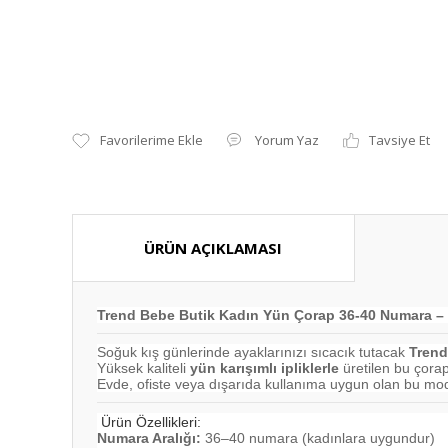
Yorum Yaz
Tavsiye Et
ÜRÜN AÇIKLAMASI
Trend Bebe Butik Kadın Yün Çorap 36-40 Numara – K
Soğuk kış günlerinde ayaklarınızı sıcacık tutacak
Trend
Yüksek kaliteli
yün karışımlı ipliklerle
üretilen bu çora
Evde, ofiste veya dışarıda kullanıma uygun olan bu mo
Ürün Özellikleri:
Numara Aralığı:
36–40 numara (kadınlara uygundur)