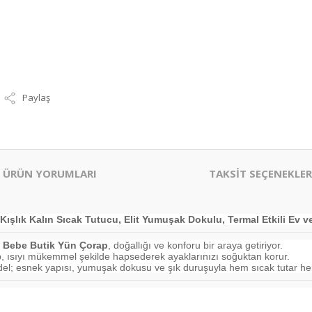
Paylaş
ÜRÜN YORUMLARI
TAKSİT SEÇENEKLER
ışlık Kalın Sıcak Tutucu, Elit Yumuşak Dokulu, Termal Etkili Ev 
 Bebe Butik Yün Çorap
, doğallığı ve konforu bir araya getiriyor.
p, ısıyı mükemmel şekilde hapsederek ayaklarınızı soğuktan korur.
del; esnek yapısı, yumuşak dokusu ve şık duruşuyla hem sıcak tutar he