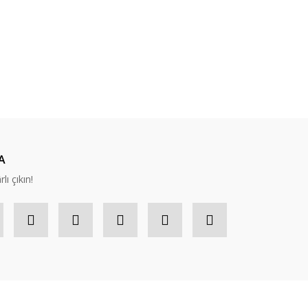
ıza iletebilirsiniz.
A
lı çıkın!