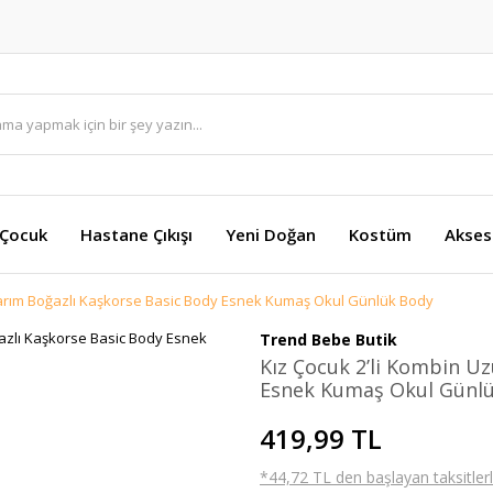
 Çocuk
Hastane Çıkışı
Yeni Doğan
Kostüm
Akses
 Yarım Boğazlı Kaşkorse Basic Body Esnek Kumaş Okul Günlük Body
Trend Bebe Butik
Kız Çocuk 2’li Kombin Uz
Esnek Kumaş Okul Günl
419,99 TL
*44,72 TL den başlayan taksitlerl