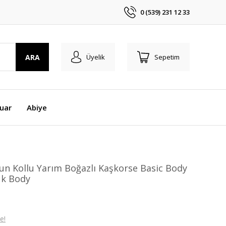
0 (539) 231 12 33
ARA
Üyelik
Sepetim
uar
Abiye
un Kollu Yarım Boğazlı Kaşkorse Basic Body
ük Body
e!