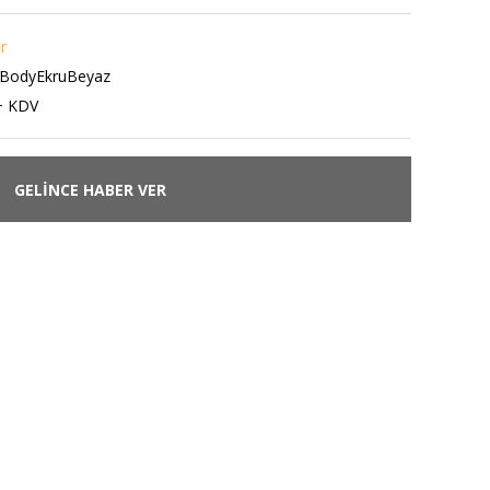
r
eBodyEkruBeyaz
+ KDV
GELİNCE HABER VER