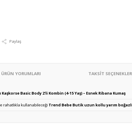
Paylaş
ÜRÜN YORUMLARI
TAKSİT SEÇENEKLER
 Kaşkorse Basic Body 2’li Kombin (4-15 Yaş) – Esnek Ribana Kumaş
rahatlıkla kullanabileceği
Trend Bebe Butik uzun kollu yarım boğazlı