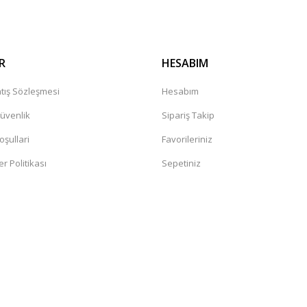
R
HESABIM
tış Sözleşmesi
Hesabım
Güvenlik
Sipariş Takip
oşullari
Favorileriniz
er Politikası
Sepetiniz