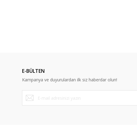
Bu ürünün fiyat bilgisi, resim, ürün açıklamalarında ve diğ
Görüş ve önerileriniz için teşekkür ederiz.
Ürün resmi kalitesiz, bozuk veya görüntülenemiyor.
Ürün açıklamasında eksik bilgiler bulunuyor.
Ürün bilgilerinde hatalar bulunuyor.
Ürün fiyatı diğer sitelerden daha pahalı.
Bu ürüne benzer farklı alternatifler olmalı.
E-BÜLTEN
Kampanya ve duyurulardan ilk siz haberdar olun!