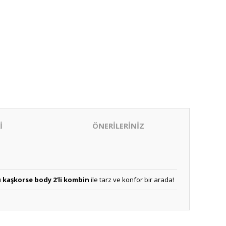
İ
ÖNERİLERİNİZ
 kaşkorse body 2’li kombin
ile tarz ve konfor bir arada!