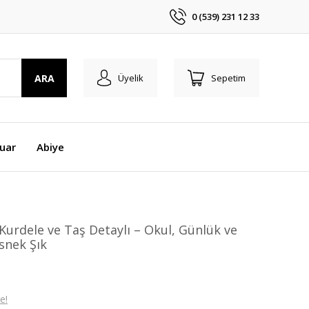
0 (539) 231 12 33
ARA
Üyelik
Sepetim
uar
Abiye
 Kurdele ve Taş Detaylı – Okul, Günlük ve
snek Şık
e!