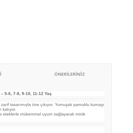
İ
ÖNERİLERİNİZ
 5-6, 7-8, 9-10, 11-12 Yaş
, zarif tasarımıyla öne çıkıyor. Yumuşak pamuklu kumaşı
 katıyor.
e ve eteklerle mükemmel uyum sağlayarak minik