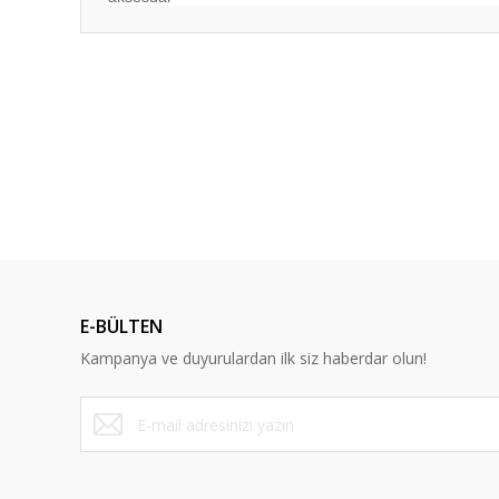
Bu ürünün fiyat bilgisi, resim, ürün açıklamalarında ve diğ
Görüş ve önerileriniz için teşekkür ederiz.
Ürün resmi kalitesiz, bozuk veya görüntülenemiyor.
Ürün açıklamasında eksik bilgiler bulunuyor.
Ürün bilgilerinde hatalar bulunuyor.
Ürün fiyatı diğer sitelerden daha pahalı.
Bu ürüne benzer farklı alternatifler olmalı.
E-BÜLTEN
Kampanya ve duyurulardan ilk siz haberdar olun!