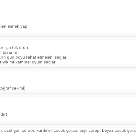
len esnek yapı
r
r için tek ürün.
n tasarım.
rın gün boyu rahat etmesini sağlar.
larıyla mükemmel uyum sağlar.
oğraf çekimi)
dır).
bı, özel gün çorabı, kurdeleli çocuk çorap, taşlı çorap, beyaz çocuk çor