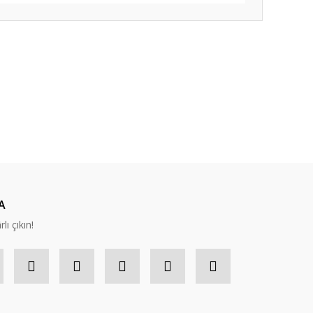
ıza iletebilirsiniz.
A
lı çıkın!