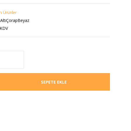
 Ürünler
zAltıÇorapBeyaz
 KDV
SEPETE EKLE