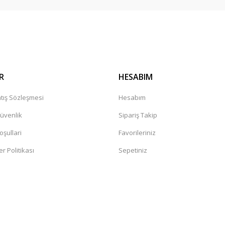
R
HESABIM
tış Sözleşmesi
Hesabım
Güvenlik
Sipariş Takip
oşullari
Favorileriniz
er Politikası
Sepetiniz