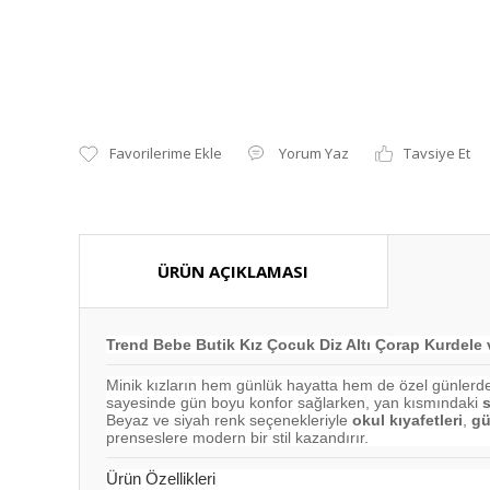
Yorum Yaz
Tavsiye Et
ÜRÜN AÇIKLAMASI
Trend Bebe Butik Kız Çocuk Diz Altı Çorap Kurdele v
Minik kızların hem günlük hayatta hem de özel günlerd
sayesinde gün boyu konfor sağlarken, yan kısmındaki
s
Beyaz ve siyah renk seçenekleriyle
okul kıyafetleri
,
gü
prenseslere modern bir stil kazandırır.
Ürün Özellikleri