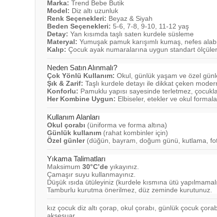
Marka:
Trend Bebe Butik
Model:
Diz altı uzunluk
Renk Seçenekleri:
Beyaz & Siyah
Beden Seçenekleri:
5-6, 7-8, 9-10, 11-12 yaş
Detay:
Yan kısımda taşlı saten kurdele süsleme
Materyal:
Yumuşak pamuk karışımlı kumaş, nefes alabi
Kalıp:
Çocuk ayak numaralarına uygun standart ölçüle
Neden Satın Alınmalı?
Çok Yönlü Kullanım:
Okul, günlük yaşam ve özel günle
Şık & Zarif:
Taşlı kurdele detayı ile dikkat çeken moder
Konforlu:
Pamuklu yapısı sayesinde terletmez, çocukla
Her Kombine Uygun:
Elbiseler, etekler ve okul forma
Kullanım Alanları
Okul çorabı
(üniforma ve forma altına)
Günlük kullanım
(rahat kombinler için)
Özel günler
(düğün, bayram, doğum günü, kutlama, fot
Yıkama Talimatları
Maksimum
30°C’de
yıkayınız.
Çamaşır suyu kullanmayınız.
Düşük ısıda ütüleyiniz (kurdele kısmına ütü yapılmamalı
Tamburlu kurutma önerilmez, düz zeminde kurutunuz.
kız çocuk diz altı çorap, okul çorabı, günlük çocuk çora
aksesuar