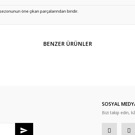
 sezonunun öne çıkan parçalarından biridir.
er konularda yetersiz gördüğünüz noktaları öneri formunu kullanarak tarafım
BENZER ÜRÜNLER
Bu ürüne ilk yorumu siz yapın!
Yorum Yaz
SOSYAL MEDY
Bizi takip edin, kâr
Gönder