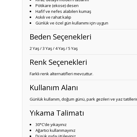
Pötikare (ekose) desen
Hafif ve nefes alabilen kumaş
Askılı ve rahat kalıp
Günlük ve özel gün kullanımı için uygun
Beden Seçenekleri
2 Yaş / 3 Yaş / 4 Yaş / 5 Yaş
Renk Seçenekleri
Farklı renk alternatifleri mevcuttur.
Kullanım Alanı
Günlük kullanım, doğum günü, park gezileri ve yaz tatillerind
Yıkama Talimatı
30°C’de yıkayınız
Ağartıcı kullanmayınız
Düşük ısıda ütüleyiniz