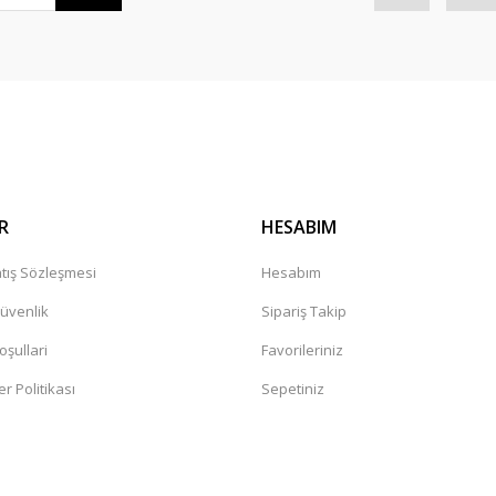
R
HESABIM
tış Sözleşmesi
Hesabım
Güvenlik
Sipariş Takip
oşullari
Favorileriniz
er Politikası
Sepetiniz