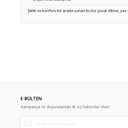
Şıklık ve konforu bir arada sunan bu kız çocuk elbise, yaz
Bu ürünün fiyat bilgisi, resim, ürün açıklamalarında ve diğ
Görüş ve önerileriniz için teşekkür ederiz.
Ürün resmi kalitesiz, bozuk veya görüntülenemiyor.
Ürün açıklamasında eksik bilgiler bulunuyor.
YENİ
Ürün bilgilerinde hatalar bulunuyor.
Ürün fiyatı diğer sitelerden daha pahalı.
Bu ürüne benzer farklı alternatifler olmalı.
E-BÜLTEN
Kampanya ve duyurulardan ilk siz haberdar olun!