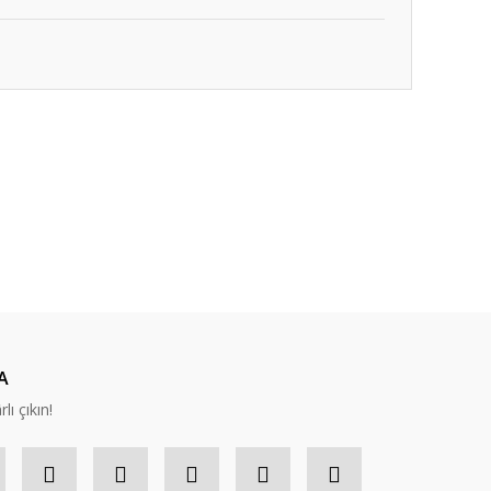
ıza iletebilirsiniz.
A
lı çıkın!