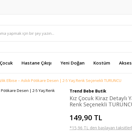
 Çocuk
Hastane Çıkışı
Yeni Doğan
Kostüm
Akses
azlık Elbise – Askılı Pötikare Desen | 2-5 Yaş Renk Seçenekli TURUNCU
Trend Bebe Butik
Kız Çocuk Kiraz Detaylı Y
Renk Seçenekli TURUNC
149,90 TL
*15,96 TL den başlayan taksitlerl