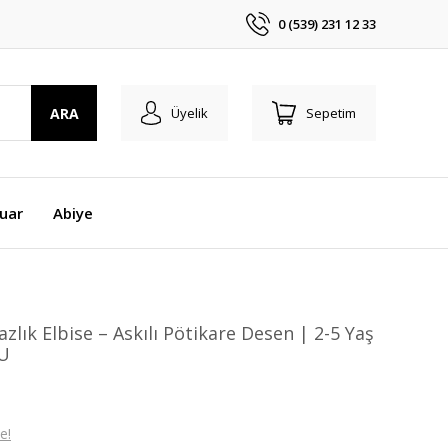
0 (539) 231 12 33
ARA
Üyelik
Sepetim
uar
Abiye
azlık Elbise – Askılı Pötikare Desen | 2-5 Yaş
U
e!