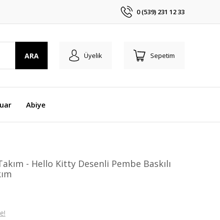
0 (539) 231 12 33
ARA
Üyelik
Sepetim
uar
Abiye
 Takım - Hello Kitty Desenli Pembe Baskılı
kım
e!