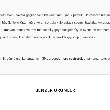
rletmeyen, havayı geçiren ve cilde dost yumuşacık pamuklu kumaştan üretilmi
büyük Hello Kitty figürü ve gri şorttaki kalp detaylı sevimli baskılar, yıkamaya
i sıkmayan, esnek ve tam tur lastikli yapıya sahiptir. Oyun oynarken tam hare
r fit) günlük koşturmacada pratik bir şekilde giydirilip çıkarılabilir.
ı ilk günkü gibi koruması için
30 derecede, ters çevirerek
yıkamanızı tavsiye
er konularda yetersiz gördüğünüz noktaları öneri formunu kullanarak tarafım
BENZER ÜRÜNLER
Bu ürüne ilk yorumu siz yapın!
Yorum Yaz