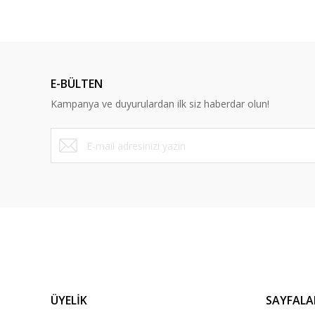
Ürün bilgilerinde hatalar bulunuyor.
Ürün fiyatı diğer sitelerden daha pahalı.
Bu ürüne benzer farklı alternatifler olmalı.
E-BÜLTEN
Kampanya ve duyurulardan ilk siz haberdar olun!
ÜYELİK
SAYFALA