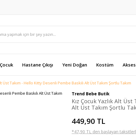
 Çocuk
Hastane Çıkışı
Yeni Doğan
Kostüm
Akses
lt Üst Takım - Hello Kitty Desenli Pembe Baskılı Alt Üst Takım Şortlu Takım
Trend Bebe Butik
Kız Çocuk Yazlık Alt Üst
Alt Üst Takım Şortlu Ta
449,90 TL
*47,90 TL den başlayan taksitlerl