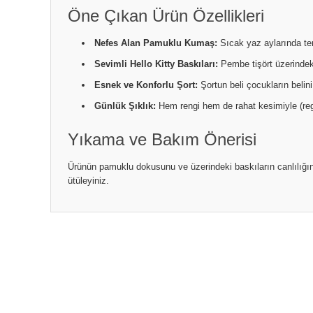
Öne Çıkan Ürün Özellikleri
Nefes Alan Pamuklu Kumaş:
Sıcak yaz aylarında te
Sevimli Hello Kitty Baskıları:
Pembe tişört üzerindeki 
Esnek ve Konforlu Şort:
Şortun beli çocukların belin
Günlük Şıklık:
Hem rengi hem de rahat kesimiyle (regula
Yıkama ve Bakım Önerisi
Ürünün pamuklu dokusunu ve üzerindeki baskıların canlılığın
ütüleyiniz.
Bu ürünün fiyat bilgisi, resim, ürün açıklamalarında ve diğ
Görüş ve önerileriniz için teşekkür ederiz.
Ürün resmi kalitesiz, bozuk veya görüntülenemiyor.
Ürün açıklamasında eksik bilgiler bulunuyor.