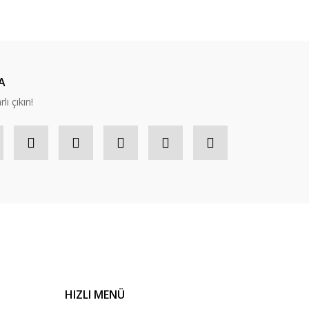
A
lı çıkın!
HIZLI MENÜ