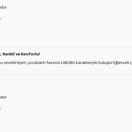
ndur
h
, Renkli ve Konforlu!
sevimli tişört, çocukların favorisi LABUBU karakteriyle buluştu! Eğlenceli
ndur
h