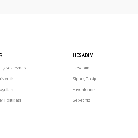
R
HESABIM
tış Sözleşmesi
Hesabım
Güvenlik
Sipariş Takip
oşullari
Favorileriniz
er Politikası
Sepetiniz