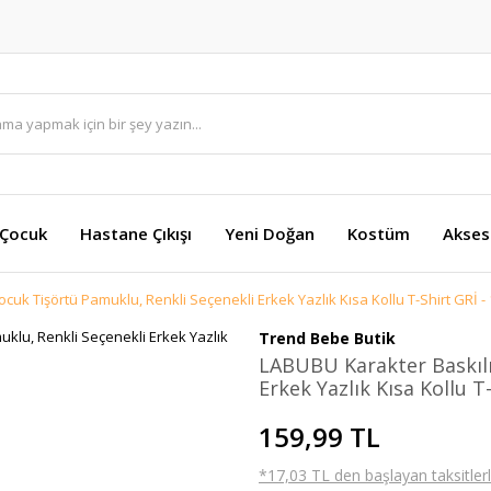
 Çocuk
Hastane Çıkışı
Yeni Doğan
Kostüm
Akses
cuk Tişörtü Pamuklu, Renkli Seçenekli Erkek Yazlık Kısa Kollu T-Shirt GRİ -
Trend Bebe Butik
LABUBU Karakter Baskılı
Erkek Yazlık Kısa Kollu T
159,99 TL
*17,03 TL den başlayan taksitlerl