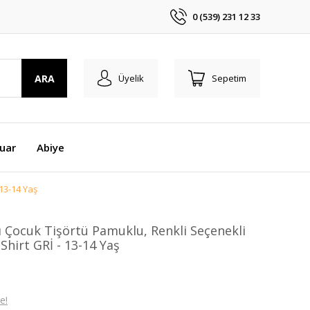
0 (539) 231 12 33
ARA
Üyelik
Sepetim
uar
Abiye
 13-14 Yaş
 Çocuk Tişörtü Pamuklu, Renkli Seçenekli
-Shirt GRİ - 13-14 Yaş
e!