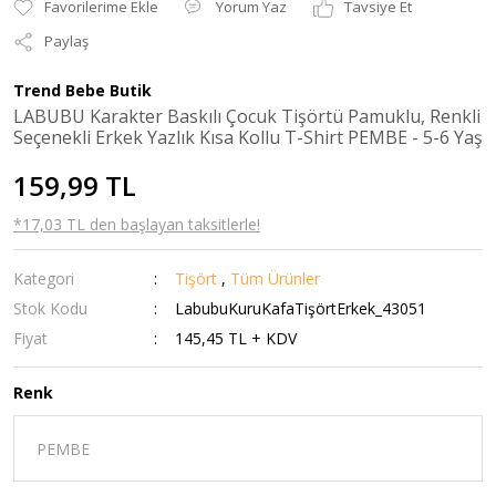
Yorum Yaz
Tavsiye Et
Paylaş
Trend Bebe Butik
LABUBU Karakter Baskılı Çocuk Tişörtü Pamuklu, Renkli
Seçenekli Erkek Yazlık Kısa Kollu T-Shirt PEMBE - 5-6 Yaş
159,99 TL
*17,03 TL den başlayan taksitlerle!
Kategori
Tişört
,
Tüm Ürünler
Stok Kodu
LabubuKuruKafaTişörtErkek_43051
Fiyat
145,45 TL + KDV
Renk