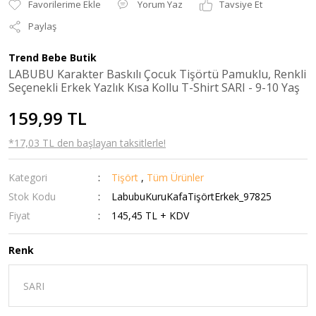
Yorum Yaz
Tavsiye Et
Paylaş
Trend Bebe Butik
LABUBU Karakter Baskılı Çocuk Tişörtü Pamuklu, Renkli
Seçenekli Erkek Yazlık Kısa Kollu T-Shirt SARI - 9-10 Yaş
159,99 TL
*17,03 TL den başlayan taksitlerle!
Kategori
Tişört
,
Tüm Ürünler
Stok Kodu
LabubuKuruKafaTişörtErkek_97825
Fiyat
145,45 TL + KDV
Renk