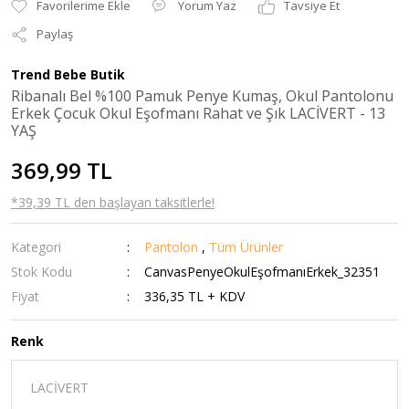
Yorum Yaz
Tavsiye Et
Paylaş
Trend Bebe Butik
Ribanalı Bel %100 Pamuk Penye Kumaş, Okul Pantolonu
Erkek Çocuk Okul Eşofmanı Rahat ve Şık LACİVERT - 13
YAŞ
369,99 TL
*39,39 TL den başlayan taksitlerle!
Kategori
Pantolon
,
Tüm Ürünler
Stok Kodu
CanvasPenyeOkulEşofmanıErkek_32351
Fiyat
336,35 TL + KDV
Renk