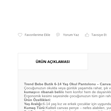
Yorum Yaz
Tavsiye Et
ÜRÜN AÇIKLAMASI
Trend Bebe Butik 6-14 Yaş Okul Pantolonu – Canvas
Çocuğunuzun okulda veya günlük yaşamda rahat, şık ve
kumaşı
ve
ribanalı beli
ile hem konfor hem de dayanıklıl
Ergonomik kesimi sayesinde çocuğunuzun tüm gün rahat 
Ürün Özellikleri:
Yaş Aralığı:
6-14 yaş kız ve erkek çocuklar için uygundu
Kumaş Türü:
Kaliteli canvas penye – nefes alabilen, y