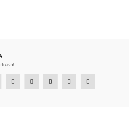
A
lı çıkın!