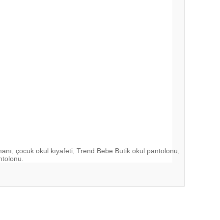
anı, çocuk okul kıyafeti, Trend Bebe Butik okul pantolonu,
ntolonu.
ıza iletebilirsiniz.