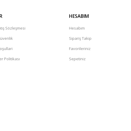
R
HESABIM
tış Sözleşmesi
Hesabım
Güvenlik
Sipariş Takip
oşullari
Favorileriniz
er Politikası
Sepetiniz