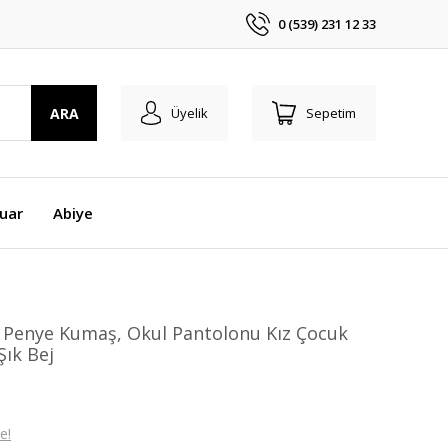
0 (539) 231 12 33
ARA
Üyelik
Sepetim
uar
Abiye
 Penye Kumaş, Okul Pantolonu Kız Çocuk
Şık Bej
e!