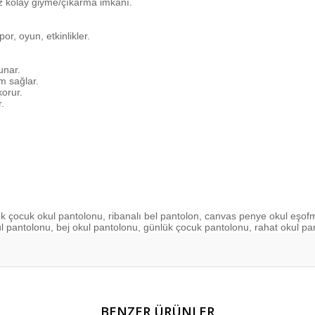
z kolay giyme/çıkarma imkânı.
or, oyun, etkinlikler.
unar.
m sağlar.
orur.
.
k çocuk okul pantolonu, ribanalı bel pantolon, canvas penye okul eşofm
ul pantolonu, bej okul pantolonu, günlük çocuk pantolonu, rahat okul pa
er konularda yetersiz gördüğünüz noktaları öneri formunu kullanarak tarafım
BENZER ÜRÜNLER
Bu ürüne ilk yorumu siz yapın!