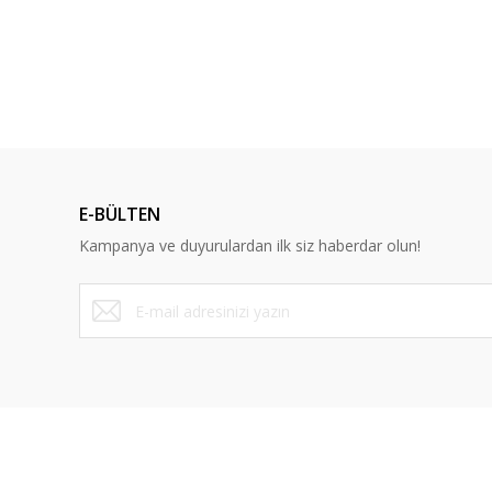
Ürün resmi kalitesiz, bozuk veya görüntülenemiyor.
Ürün açıklamasında eksik bilgiler bulunuyor.
Ürün bilgilerinde hatalar bulunuyor.
Ürün fiyatı diğer sitelerden daha pahalı.
Bu ürüne benzer farklı alternatifler olmalı.
E-BÜLTEN
Kampanya ve duyurulardan ilk siz haberdar olun!