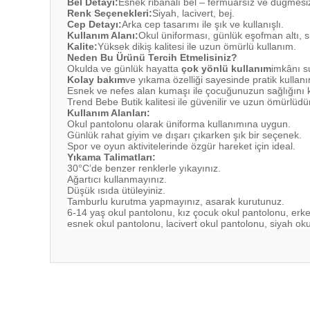
Bel Detayı:
Esnek ribanalı bel – fermuarsız ve düğmesi
Renk Seçenekleri:
Siyah, lacivert, bej.
Cep Detayı:
Arka cep tasarımı ile şık ve kullanışlı.
Kullanım Alanı:
Okul üniforması, günlük eşofman altı, sp
Kalite:
Yüksek dikiş kalitesi ile uzun ömürlü kullanım.
Neden Bu Ürünü Tercih Etmelisiniz?
Okulda ve günlük hayatta
çok yönlü kullanım
imkânı s
Kolay bakım
ve yıkama özelliği sayesinde pratik kullanı
Esnek ve nefes alan kumaşı ile çocuğunuzun sağlığını k
Trend Bebe Butik kalitesi ile güvenilir ve uzun ömürlüdür
Kullanım Alanları:
Okul pantolonu olarak üniforma kullanımına uygun.
Günlük rahat giyim ve dışarı çıkarken şık bir seçenek.
Spor ve oyun aktivitelerinde özgür hareket için ideal.
Yıkama Talimatları:
30°C’de benzer renklerle yıkayınız.
Ağartıcı kullanmayınız.
Düşük ısıda ütüleyiniz.
Tamburlu kurutma yapmayınız, asarak kurutunuz.
6-14 yaş okul pantolonu, kız çocuk okul pantolonu, erke
esnek okul pantolonu, lacivert okul pantolonu, siyah ok
Bu ürünün fiyat bilgisi, resim, ürün açıklamalarında ve diğ
Görüş ve önerileriniz için teşekkür ederiz.