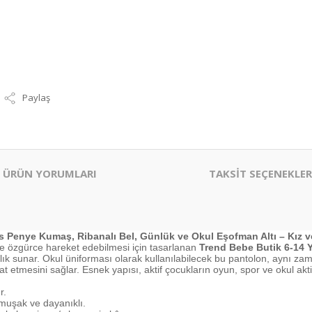
Paylaş
ÜRÜN YORUMLARI
TAKSİT SEÇENEKLER
 Penye Kumaş, Ribanalı Bel, Günlük ve Okul Eşofman Altı – Kız v
 özgürce hareket edebilmesi için tasarlanan
Trend Bebe Butik 6-14 
ık sunar. Okul üniforması olarak kullanılabilecek bu pantolon, aynı zam
etmesini sağlar. Esnek yapısı, aktif çocukların oyun, spor ve okul ak
r.
umuşak ve dayanıklı.