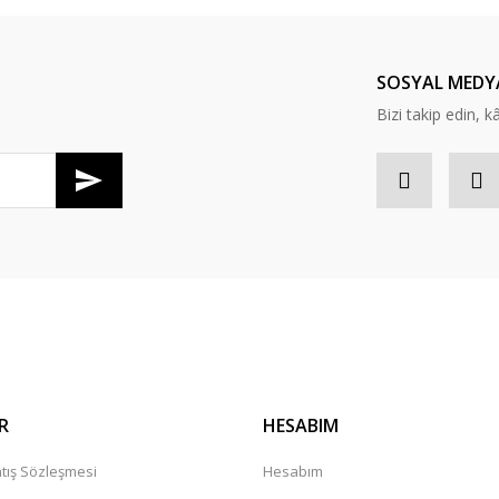
SOSYAL MEDY
Bizi takip edin, kâr
Gönder
R
HESABIM
tış Sözleşmesi
Hesabım