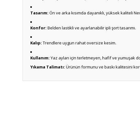
Tasarım:
Ön ve arka kısımda dayanıklı, yüksek kaliteli Ne
Konfor:
Belden lastikli ve ayarlanabilir ipli şort tasarımı.
Kalıp:
Trendlere uygun rahat oversize kesim.
Kullanım:
Yaz ayları için terletmeyen, hafif ve yumuşak d
Yıkama Talimatı:
Ürünün formunu ve baskı kalitesini koru
Bu ürünün fiyat bilgisi, resim, ürün açıklamalarında ve diğ
Görüş ve önerileriniz için teşekkür ederiz.
Ürün resmi kalitesiz, bozuk veya görüntülenemiyor.
Ürün açıklamasında eksik bilgiler bulunuyor.
Ürün bilgilerinde hatalar bulunuyor.
Ürün fiyatı diğer sitelerden daha pahalı.