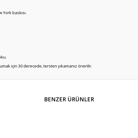
w York baskısı.
oku.
mak için 30 derecede, tersten yıkamanız önerilir.
er konularda yetersiz gördüğünüz noktaları öneri formunu kullanarak tarafım
BENZER ÜRÜNLER
Bu ürüne ilk yorumu siz yapın!
Yorum Yaz