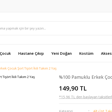
 Çocuk
Hastane Çıkışı
Yeni Doğan
Kostüm
Akses
ek Çocuk Şort Tişört İkili Takım 2 Yaş
%100 Pamuklu Erkek Çocu
149,90 TL
*15,96 TL den başlayan taksitlerl
Kategori
Alt-Üst Tak