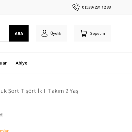
0 (539) 231 12 33
ARA
Üyelik
Sepetim
uar
Abiye
k Şort Tişört İkili Takım 2 Yaş
e!
ımlar