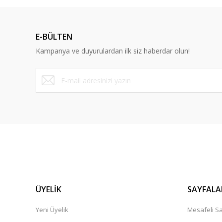
Bu ürüne benzer farklı alternatifler olmalı.
E-BÜLTEN
Kampanya ve duyurulardan ilk siz haberdar olun!
ÜYELİK
SAYFALA
Yeni Üyelik
Mesafeli Sa