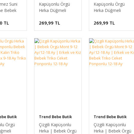
rmez Suni
Kapüşonlu Örgü
Kapüşonlu Örgü
ne Bebek
Hırka Düğmeli
Hırka Düğmeli
rt Çantası -
Ponponlu Bebek
Ponponlu Bebek
0 TL
269,99 TL
269,99 TL
Bölmeli &
Ceket Kışlık Kalın
Ceket Kışlık Kalın
kı Hediyeli
Triko Hırka Unisex
Triko Hırka Unisex
bek Bakım
9-18 Ay Triko Mont
9-18 Ay Triko Mont
12-18 Ay
12-18 Ay
ENGİ
ebe Butik
Trend Bebe Butik
Trend Bebe Butik
lu Örgü
Çizgili Kapüşonlu
Çizgili Kapüşonlu
üğmeli
Hırka | Bebek Örgü
Hırka | Bebek Örgü