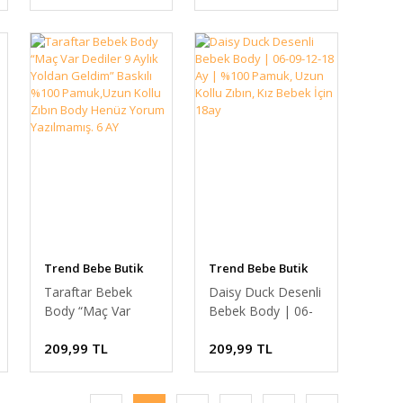
Uyku Takımı
Bebek Uzun Kollu
Pamuklu Günlük 9-
Uyku Takımı 9-12
12 Ay
Ay
Trend Bebe Butik
Trend Bebe Butik
Taraftar Bebek
Daisy Duck Desenli
Body “Maç Var
Bebek Body | 06-
Dediler 9 Aylık
09-12-18 Ay |
209,99 TL
209,99 TL
Yoldan Geldim”
%100 Pamuk, Uzun
Baskılı %100
Kollu Zıbın, Kız
Pamuk,Uzun Kollu
Bebek İçin 18ay