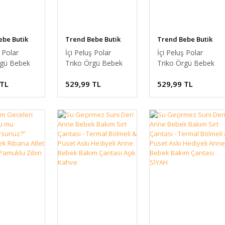
ebe Butik
Trend Bebe Butik
Trend Bebe Butik
ş Polar
İçi Peluş Polar
İçi Peluş Polar
rgü Bebek
Triko Örgü Bebek
Triko Örgü Bebek
esi
Battaniyesi
Battaniyesi
 TL
529,99 TL
529,99 TL
umuşak,Saç
Kalın,Yumuşak,Saç
Kalın,Yumuşak,Saç
senli Polar
Örgü Desenli Polar
Örgü Desenli Polar
attaniyesi
Bebek Battaniyesi
Bebek Battaniyesi