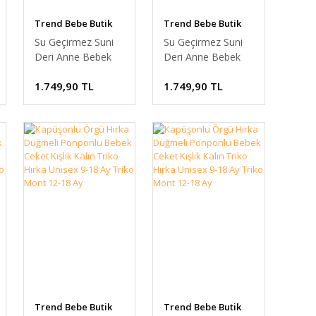
Trend Bebe Butik
Trend Bebe Butik
Su Geçirmez Suni
Su Geçirmez Suni
Deri Anne Bebek
Deri Anne Bebek
Bakım Sırt Çantası -
Bakım Sırt Çantası -
1.749,90 TL
1.749,90 TL
Termal Bölmeli &
Termal Bölmeli &
Puset Askı Hediyeli
Puset Askı Hediyeli
Anne Bebek Bakım
Anne Bebek Bakım
Çantası PEMBE
Çantası KREM
Trend Bebe Butik
Trend Bebe Butik