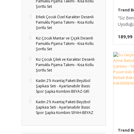
Pamuklu Pijama Takımı - Kısa Kollu
Şortlu Set
Trend B
Erkek Çocuk Özel Karakter Desenli
“Siz Ben
Pamuklu Pijama Takımı - Kısa Kollu
Uyuduğ
Şortlu Set
Zannedi
189,99
Baskılı 
Kız Çocuk Mantar ve Çiçek Desenli
Ribana 
Pamuklu Pijama Takımı - Kısa Kollu
%100Pam
Şortlu Set
36 AY
Kız Çocuk Çilek ve Karakter Desenli
Pamuklu Pijama Takımı - Kısa Kollu
Şortlu Set
Kadın 2'li Avantaj Paketi Beyzbol
Şapkası Seti - Ayarlanabilir Basic
Spor Şapka Kombini BEYAZ-GRİ
Kadın 2'li Avantaj Paketi Beyzbol
Şapkası Seti - Ayarlanabilir Basic
Spor Şapka Kombini SİYAH-BEYAZ
Trend B