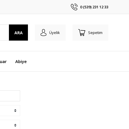
0 (539) 231 12 33
ARA
Üyelik
Sepetim
uar
Abiye