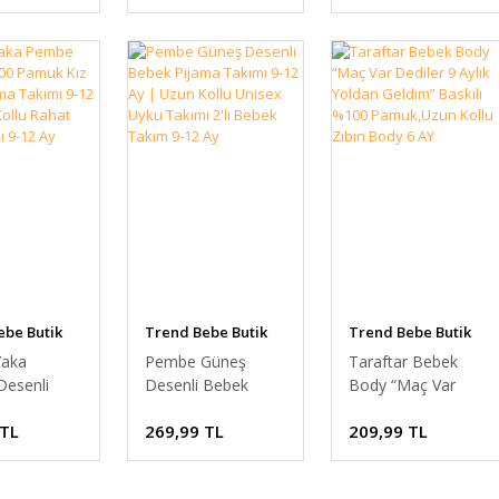
ijama
Bebek Pijama
Uyku Takımı
-12 Ay 9-
Takımı 9-12 Ay 9-
Pamuklu 2'li Takım
12 Ay
9-12 Ay
ebe Butik
Trend Bebe Butik
Trend Bebe Butik
Yaka
Pembe Güneş
Taraftar Bebek
esenli
Desenli Bebek
Body “Maç Var
muk Kız
Pijama Takımı 9-12
Dediler 9 Aylık
 TL
269,99 TL
209,99 TL
ijama
Ay | Uzun Kollu
Yoldan Geldim”
-12 Ay |
Unisex Uyku Takımı
Baskılı %100
llu Rahat
2'li Bebek Takım 9-
Pamuk,Uzun Kollu