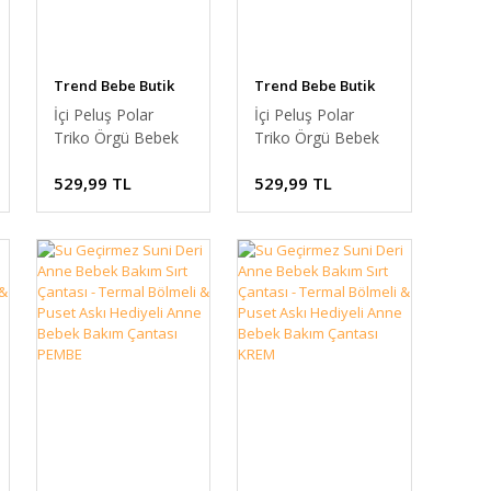
Trend Bebe Butik
Trend Bebe Butik
İçi Peluş Polar
İçi Peluş Polar
Triko Örgü Bebek
Triko Örgü Bebek
Battaniyesi
Battaniyesi
529,99 TL
529,99 TL
Kalın,Yumuşak,Saç
Kalın,Yumuşak,Saç
Örgü Desenli Polar
Örgü Desenli Polar
Bebek Battaniyesi
Bebek Battaniyesi