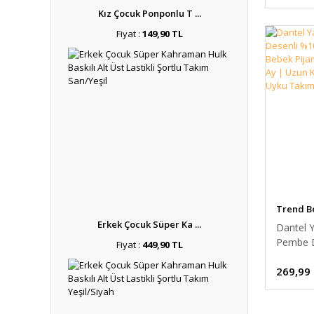
Bebek P
Kız Çocuk Ponponlu T ...
Takımı 9
12 Ay
Fiyat :
149,90 TL
Trend B
Erkek Çocuk Süper Ka ...
Dantel 
Pembe D
Fiyat :
449,90 TL
%100 Pa
269,99
Bebek P
Takımı 9
Uzun Ko