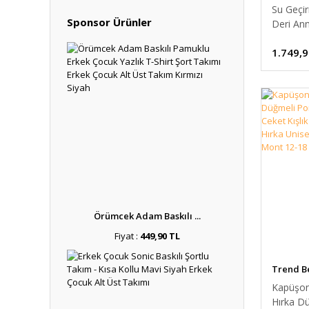
Su Geçi
Sponsor Ürünler
Deri An
Bakım Sı
1.749,9
Termal 
Puset As
Anne Be
Çantası
KAHVER
Örümcek Adam Baskılı ...
Fiyat :
449,90 TL
Trend B
Kapüşon
Hırka D