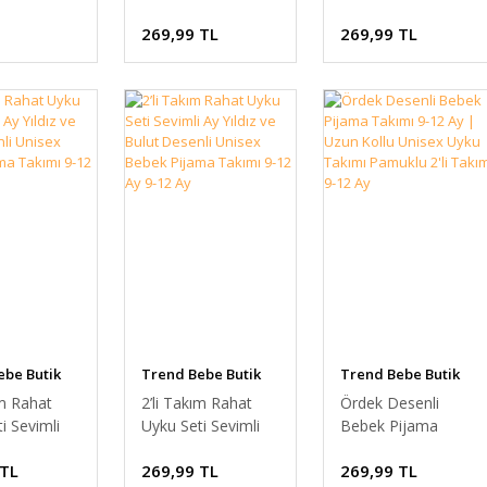
u Bebek
Mont 9-12 Ay/12-
Mont 9-12 Ay/12-
269,99 TL
269,99 TL
lık Kalın
18 Ay | Erkek ve
18 Ay | Erkek ve
rka Unisex
Kız Bebek Triko
Kız Bebek Triko
 Triko Mont
Ceket Ponponlu
Ceket Ponponlu
y
12-18 Ay
12-18 Ay
ebe Butik
Trend Bebe Butik
Trend Bebe Butik
ım Rahat
2’li Takım Rahat
Ördek Desenli
i Sevimli
Uyku Seti Sevimli
Bebek Pijama
z ve Bulut
Ay Yıldız ve Bulut
Takımı 9-12 Ay |
 TL
269,99 TL
269,99 TL
 Unisex
Desenli Unisex
Uzun Kollu Unisex