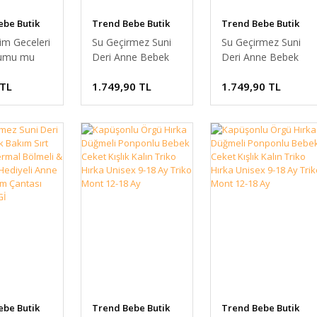
ebe Butik
Trend Bebe Butik
Trend Bebe Butik
im Geceleri
Su Geçirmez Suni
Su Geçirmez Suni
umu mu
Deri Anne Bebek
Deri Anne Bebek
yorsunuz?”
Bakım Sırt Çantası -
Bakım Sırt Çantası -
 TL
1.749,90 TL
1.749,90 TL
Bebek
Termal Bölmeli &
Termal Bölmeli &
Atlet Body
Puset Askı Hediyeli
Puset Askı Hediyeli
uklu Zıbın
Anne Bebek Bakım
Anne Bebek Bakım
Çantası Açık Kahve
Çantası SİYAH
ebe Butik
Trend Bebe Butik
Trend Bebe Butik