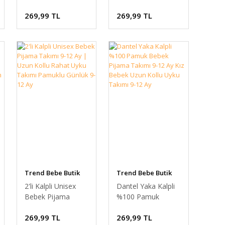
Mont 9-12 Ay/12-
Ay %100
269,99 TL
269,99 TL
18 Ay | Erkek ve
Pamuk,Unisex
Kız Bebek Triko
Bebek 2’li Set Uzun
Ceket Ponponlu
Kollu Rahat ve Şirin
12-18 Ay
9-12 Ay
Trend Bebe Butik
Trend Bebe Butik
2'li Kalpli Unisex
Dantel Yaka Kalpli
Bebek Pijama
%100 Pamuk
Takımı 9-12 Ay |
Bebek Pijama
269,99 TL
269,99 TL
Uzun Kollu Rahat
Takımı 9-12 Ay Kız