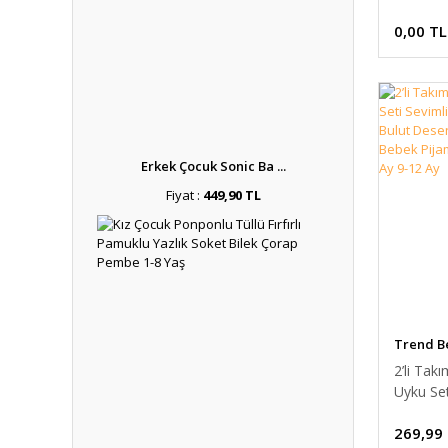
Ponponl
0,00 TL
Ceket Kış
Triko Hı
9-18 Ay
12-18 A
Erkek Çocuk Sonic Ba ...
Fiyat :
449,90 TL
Trend B
2’li Tak
Uyku Set
Ay Yıldı
269,99
Desenli