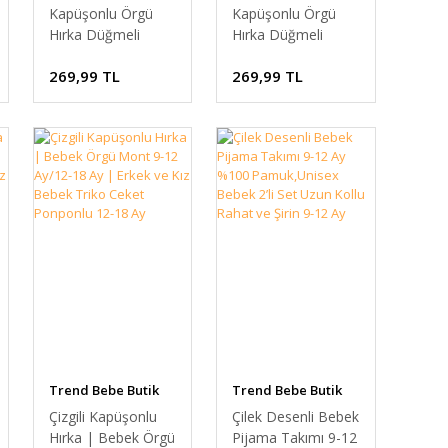
Kapüşonlu Örgü
Kapüşonlu Örgü
Hırka Düğmeli
Hırka Düğmeli
Ponponlu Bebek
Ponponlu Bebek
269,99 TL
269,99 TL
Ceket Kışlık Kalın
Ceket Kışlık Kalın
Triko Hırka Unisex
Triko Hırka Unisex
9-18 Ay Triko Mont
9-18 Ay Triko Mont
12-18 Ay
12-18 Ay
Trend Bebe Butik
Trend Bebe Butik
Çizgili Kapüşonlu
Çilek Desenli Bebek
Hırka | Bebek Örgü
Pijama Takımı 9-12