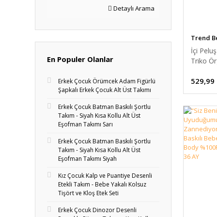
Detaylı Arama
Trend B
İçi Pelu
En Populer Olanlar
Triko Ö
Battaniy
529,99
Kalın,Y
Erkek Çocuk Örümcek Adam Figürlü
Şapkalı Erkek Çocuk Alt Üst Takımı
Örgü De
Bebek B
Erkek Çocuk Batman Baskılı Şortlu
Takım - Siyah Kısa Kollu Alt Üst
Eşofman Takımı Sarı
Erkek Çocuk Batman Baskılı Şortlu
Takım - Siyah Kısa Kollu Alt Üst
Eşofman Takımı Siyah
Kız Çocuk Kalp ve Puantiye Desenli
Etekli Takım - Bebe Yakalı Kolsuz
Tişört ve Kloş Etek Seti
Erkek Çocuk Dinozor Desenli