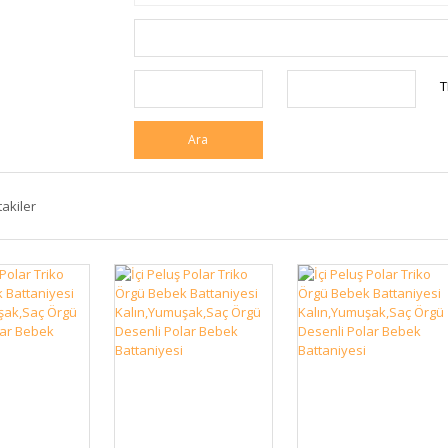
T
Ara
takiler